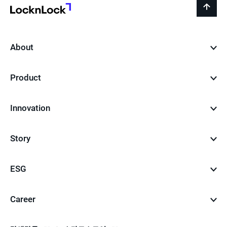
지
LocknLock
back
to
top
About
Product
Innovation
Story
ESG
Career