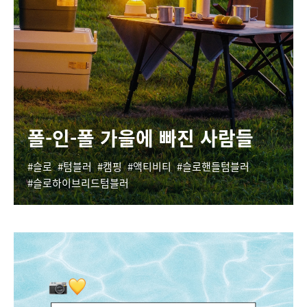
폴-인-폴 가을에 빠진 사람들
슬로
텀블러
캠핑
액티비티
슬로핸들텀블러
슬로하이브리드텀블러