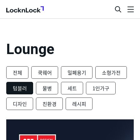
LocknLock
검
메
색
뉴
창
열
기
Lounge
전체
쿡웨어
밀폐용기
소형가전
텀블러
물병
세트
1인가구
디자인
친환경
레시피