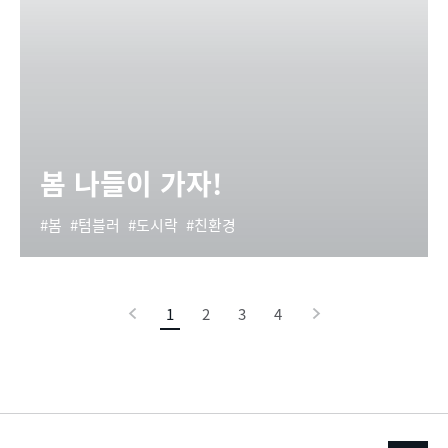
봄 나들이 가자!
봄
텀블러
도시락
친환경
이
1
현
2
3
4
다
전
재
음
페
이