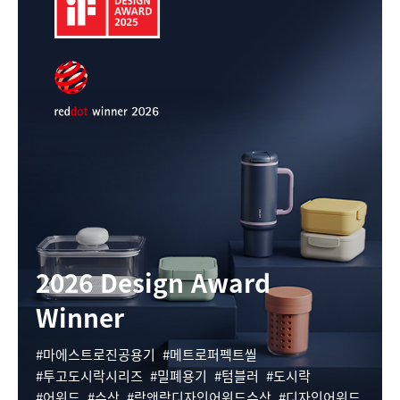
2026 Design Award
Winner
마에스트로진공용기
메트로퍼펙트씰
투고도시락시리즈
밀폐용기
텀블러
도시락
어워드
수상
락앤락디자인어워드수상
디자인어워드