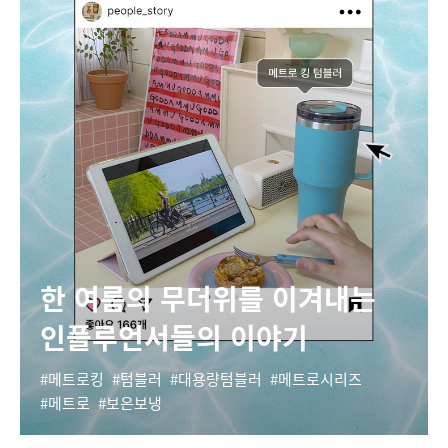
한 여름의 무더위를 이겨내는
인플루언서들의 이야기
메트로킹
텀블러
대용량텀블러
메트로시리즈
메트로
보온보냉