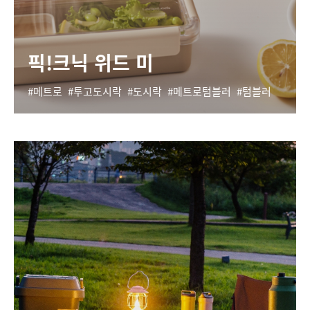
픽!크닉 위드 미
메트로
투고도시락
도시락
메트로텀블러
텀블러