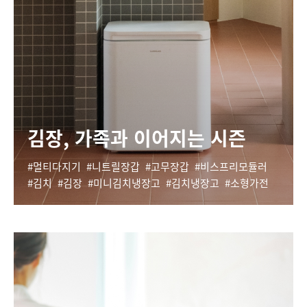
김장, 가족과 이어지는 시즌
멀티다지기
니트릴장갑
고무장갑
비스프리모듈러
김치
김장
미니김치냉장고
김치냉장고
소형가전