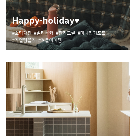
Happy-holiday♥
소형가전
멀티쿠커
전기그릴
미니전기포트
가열텀블러
겨울아이템