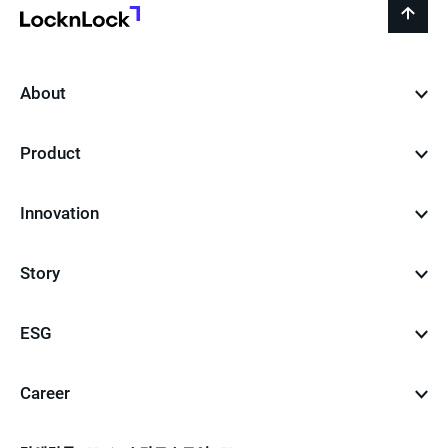
지
LocknLock
back
to
top
About
Product
Innovation
Story
ESG
Career