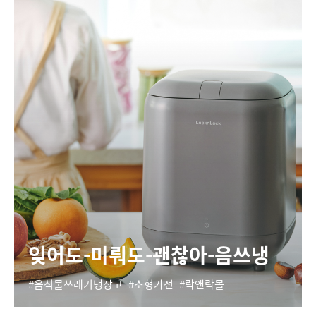
잊어도-미뤄도-괜찮아-음쓰냉
음식물쓰레기냉장고
소형가전
락앤락몰