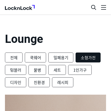
LocknLock
검
메
색
뉴
창
열
기
Lounge
전체
쿡웨어
밀폐용기
소형가전
텀블러
물병
세트
1인가구
디자인
친환경
레시피