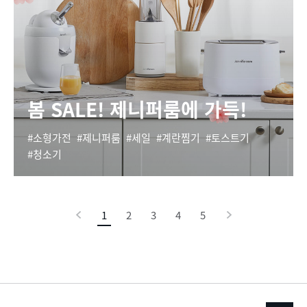
봄 SALE! 제니퍼룸에 가득!
소형가전
제니퍼룸
세일
계란찜기
토스트기
청소기
이
1
현
2
3
4
5
다
전
재
음
페
이