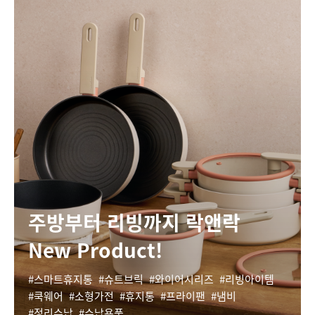
주방부터 리빙까지 락앤락
New Product!
스마트휴지통
슈트브릭
와이어시리즈
리빙아이템
쿡웨어
소형가전
휴지통
프라이팬
냄비
정리수납
수납용품