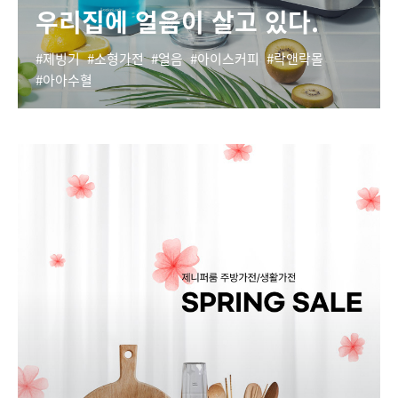
우리집에 얼음이 살고 있다.
제빙기
소형가전
얼음
아이스커피
락앤락몰
아아수혈