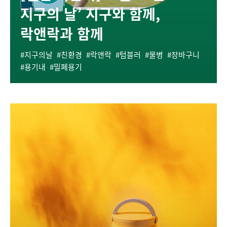
지구의 날’ 지구와 함께,
락앤락과 함께
지구의날
친환경
락앤락
텀블러
물병
장바구니
용기내
밀폐용기