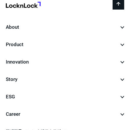
지
LocknLock
back
to
top
About
Product
Innovation
Story
ESG
Career