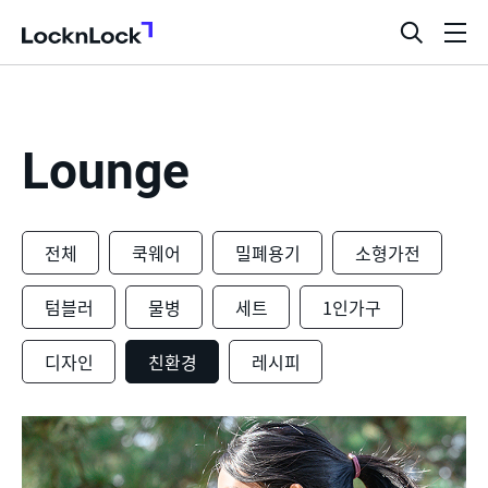
LocknLock
검
메
색
뉴
창
열
기
Lounge
전체
쿡웨어
밀폐용기
소형가전
텀블러
물병
세트
1인가구
디자인
친환경
레시피