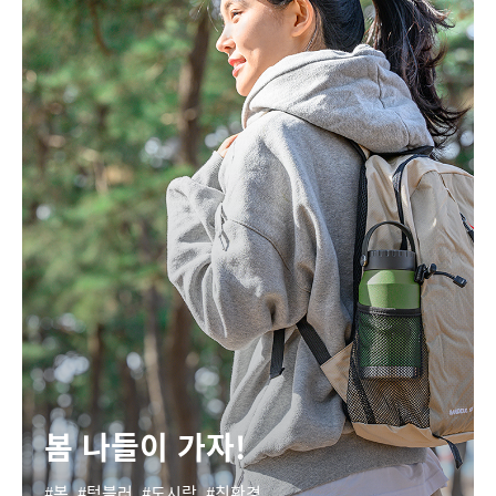
봄 나들이 가자!
봄
텀블러
도시락
친환경