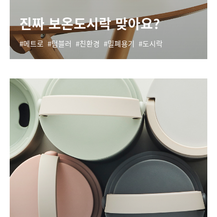
진짜 보온도시락 맞아요?
메트로
텀블러
친환경
밀폐용기
도시락