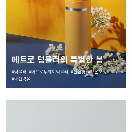
메트로 텀블러의 특별한 봄
텀블러
메트로투웨이텀블러
친환경
보온보냉
락앤락몰