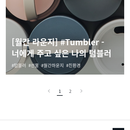
[월간 라운지] #Tumbler -
너에게 주고 싶은 나의 텀블러
텀블러
선물
월간하운지
친환경
이
1
현
2
다
전
재
음
페
이