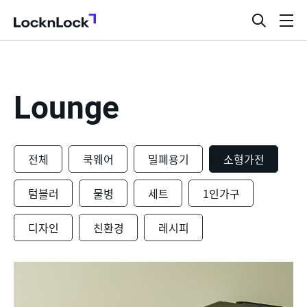
LocknLock
검
메
색
뉴
창
열
기
Lounge
전체
쿡웨어
밀폐용기
소형가전
텀블러
물병
세트
1인가구
디자인
친환경
레시피