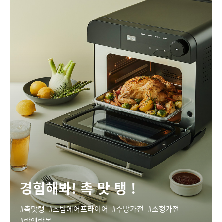
경험해봐! 촉 맛 탱 !
촉맛탱
스팀에어프라이어
주방가전
소형가전
락앤락몰