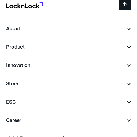
지
LocknLock
back
to
top
About
Product
Innovation
Story
ESG
Career