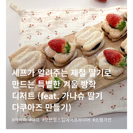
셰프가 알려주는 제철 딸기로
만드는 특별한 겨울 방학
디저트 (feat. 가나슈 딸기
다쿠아즈 만들기)
레시피
쉐프
오븐형스팀에어프라이어
소형가전