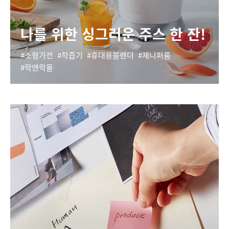
나를 위한 싱그러운 주스 한 잔!
소형가전
착즙기
휴대용블렌더
제니퍼룸
락앤락몰