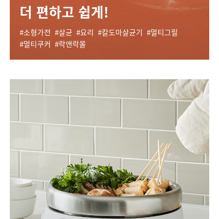
더 편하고 쉽게!
소형가전
살균
요리
칼도마살균기
멀티그릴
멀티쿠커
락앤락몰