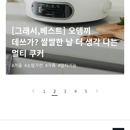
[그래서,베스트] 오뎅끼
데쓰가? 쌀쌀한 날 더 생각 나는
멀티 쿠커
겨울
소형가전
가족
멀티기능
이
1
2
현
3
4
5
다
전
재
음
페
이